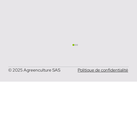
© 2025 Agreenculture SAS
Politique de confidentialité
Tracteur autonome : entre cadre
réglementaire et défis techniques