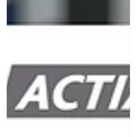
techniques
Le paysage de la robotique agricole évolue à grande
vitesse, mais une question demeure centrale pour les
constructeurs et les exploitants : comment intégrer
l'autonomie dans un cadre juridique initialement conçu
pour l'humain ? Entre le Règlement Tracteur et la
Directive Machine, la frontière est parfois mince, et la
compréhension de ces nuances est cruciale pour
garantir la sécurité et la conformité des solutions de
demain. Distinguer le Tracteur de la Machine : une
questio