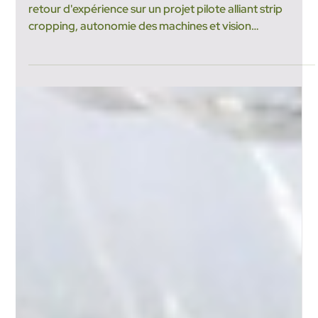
19 mai
6 min de lecture
Le Challenge KAFE : la
robotique au service d'une
agroécologie viable
KAFE (Kubota Automation For Ecology) Challenge :
retour d'expérience sur un projet pilote alliant strip
cropping, autonomie des machines et vision
agronomique long terme. D'où vient le Challenge KAFE
? Le Challenge KAFE, pour Kubota Automation For
Ecology, est né d'une conviction : la robotique agricole
ne peut atteindre son plein potentiel que si elle
transforme en profondeur les itinéraires culturaux. Sans
cette transformation, elle reste une simple optimisation
technique.