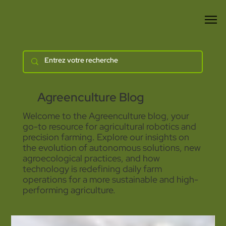
Agreenculture Blog
Welcome to the Agreenculture blog, your
go-to resource for agricultural robotics and
precision farming. Explore our insights on
the evolution of autonomous solutions, new
agroecological practices, and how
technology is redefining daily farm
operations for a more sustainable and high-
performing agriculture.