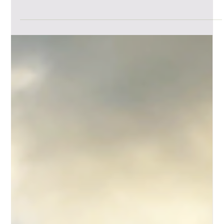
3 avr.
3 min de lecture
Tracteur autonome : entre
cadre réglementaire et défis
techniques
Le paysage de la robotique agricole évolue à grande
vitesse, mais une question demeure centrale pour les
constructeurs et les exploitants : comment intégrer
l'autonomie dans un cadre juridique initialement conçu
pour l'humain ? Entre le Règlement Tracteur et la
Directive Machine, la frontière est parfois mince, et la
compréhension de ces nuances est cruciale pour
garantir la sécurité et la conformité des solutions de
demain. Distinguer le Tracteur de la Machine : une
questio