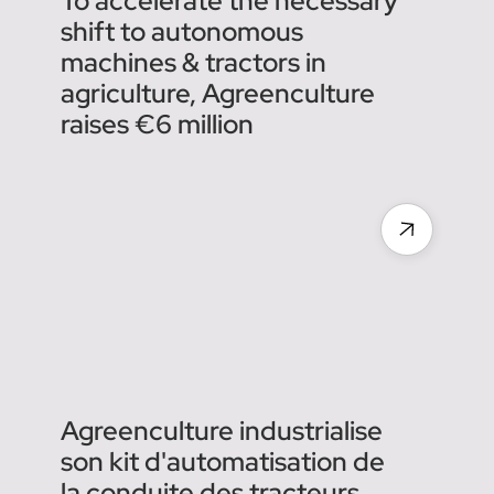
La pépite toulousaine qui
rend les tracteurs agricoles
autonomes