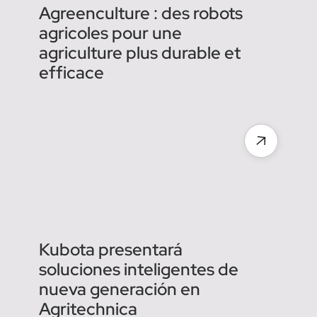
Next-Gen KFAST is here:
Kubota’s smarter, faster
autonomous sprayer for
specialty crops