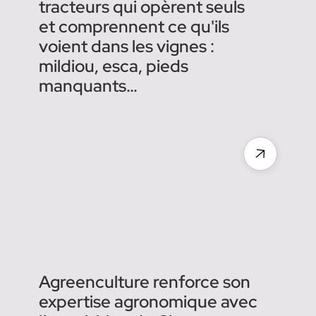
Agreenculture acquires
Chouette to add agronomic
intelligence to autonomous
machines